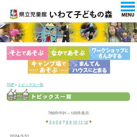
TOP
＞
トピックス一覧
766件中91～105件表示
3
4
5
6
7
8
9
10
11
12
2024/3/31