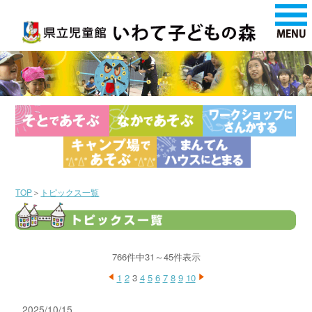
TOP
＞
トピックス一覧
766件中31～45件表示
1
2
3
4
5
6
7
8
9
10
2025/10/15