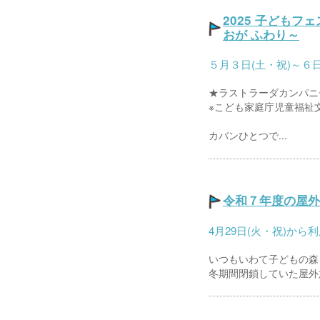
2025 子ども
おが ふわり～
５月３日(土・祝)～６
★ラストラーダカンパニ
※こども家庭庁児童福祉
カバンひとつで...
令和７年度の屋外
4月29日(火・祝)か
いつもいわて子どもの森
冬期間閉鎖していた屋外施設