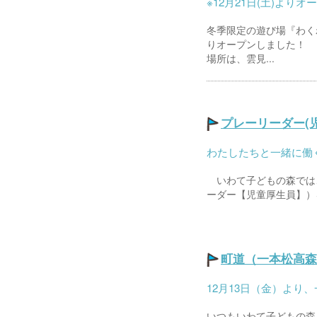
※12月21日(土)より
冬季限定の遊び場『わく
りオープンしました！
場所は、雲見...
プレーリーダー(
わたしたちと一緒に働
いわて子どもの森では
ーダー【児童厚生員】）を
町道（一本松高森
12月13日（金）より
いつもいわて子どもの森