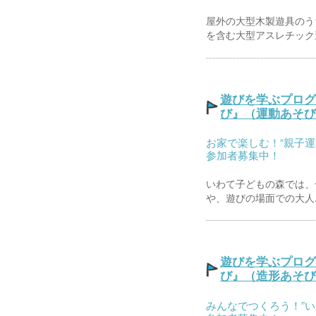
屋外の大型木製遊具のう
を含む大型アスレチック遊
遊びを学ぶプログ
び』（運動あそび
お家で楽しむ！“親子運
参加者募集中！
いわて子どもの森では、
や、遊びの場面での大人..
遊びを学ぶプログ
び』（造形あそび
みんなでつくろう！”い