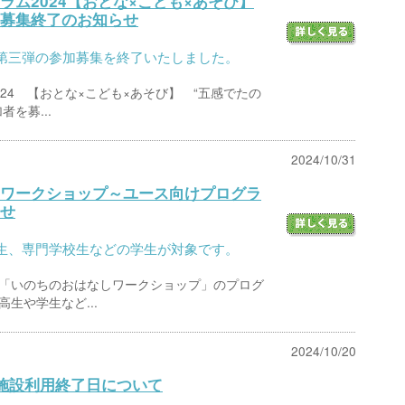
ラム2024【おとな×こども×あそび】
募集終了のお知らせ
第三弾の参加募集を終了いたしました。
24 【おとな×こども×あそび】 “五感でたの
を募...
2024/10/31
ワークショップ～ユース向けプログラ
せ
生、専門学校生などの学生が対象です。
「いのちのおはなしワークショップ」のプログ
生や学生など...
2024/10/20
施設利用終了日について