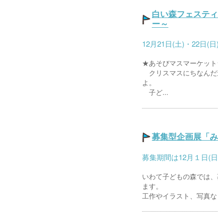
白い森フェスティ
ー～
12月21日(土)・22日
★あそびマスマーケット
クリスマスにちなんだ
よ。
子ど...
募集型企画展「み
募集期間は12月１日(日
いわて子どもの森では、
ます。
工作やイラスト、写真など