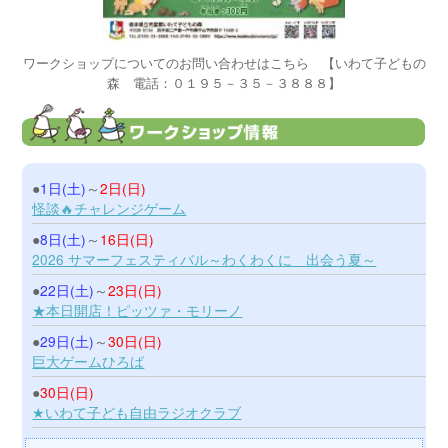
ワークショップについてのお問い合わせはこちら 【いわて子どもの
森 電話：０１９５－３５－３８８８】
●
1日(土)
～
2日(日)
怪談🔥チャレンジゲーム
●
8日(土)
～
16日(日)
2026 サマーフェスティバル～わくわくに 出会う夏～
●
22日(土)
～
23日(日)
★本日開店！ピッツァ・モリーノ
●
29日(土)
～
30日(日)
巨大ゲームひろば
●
30日(日)
★いわて子ども自由ラジオクラブ