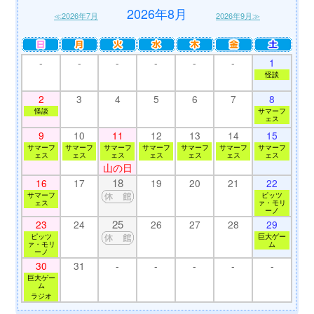
2026年8月
≪2026年7月
2026年9月≫
-
-
-
-
-
-
1
怪談
2
3
4
5
6
7
8
怪談
サマーフ
ェス
9
10
11
12
13
14
15
サマーフ
サマーフ
サマーフ
サマーフ
サマーフ
サマーフ
サマーフ
ェス
ェス
ェス
ェス
ェス
ェス
ェス
山の日
18
16
17
19
20
21
22
サマーフ
ピッツ
ェス
ァ・モリ
ーノ
25
23
24
26
27
28
29
ピッツ
巨大ゲー
ァ・モリ
ム
ーノ
30
31
-
-
-
-
-
巨大ゲー
ム
ラジオ