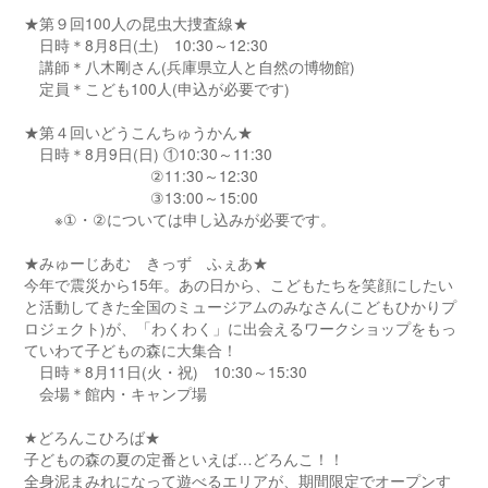
★第９回100人の昆虫大捜査線★
日時＊8月8日(土) 10:30～12:30
講師＊八木剛さん(兵庫県立人と自然の博物館)
定員＊こども100人(申込が必要です)
★第４回いどうこんちゅうかん★
日時＊8月9日(日) ①10:30～11:30
②11:30～12:30
③13:00～15:00
※①・②については申し込みが必要です。
★みゅーじあむ きっず ふぇあ★
今年で震災から15年。あの日から、こどもたちを笑顔にしたい
と活動してきた全国のミュージアムのみなさん(こどもひかりプ
ロジェクト)が、「わくわく」に出会えるワークショップをもっ
ていわて子どもの森に大集合！
日時＊8月11日(火・祝) 10:30～15:30
会場＊館内・キャンプ場
★どろんこひろば★
子どもの森の夏の定番といえば…どろんこ！！
全身泥まみれになって遊べるエリアが、期間限定でオープンす