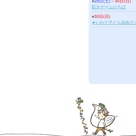
●
29日(土)
～
30日(日)
巨大ゲームひろば
●
30日(日)
★いわて子ども自由ラ