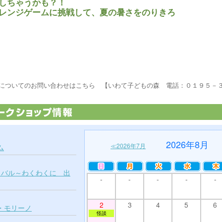
しちゃうかも？！
レンジゲームに挑戦して、夏の暑さをのりきろ
についてのお問い合わせはこちら 【いわて子どもの森 電話：０１９５－
2026年8
≪2026年7月
ム
ティバル～わくわくに 出
-
-
-
-
-
2
3
4
5
6
・モリーノ
怪談