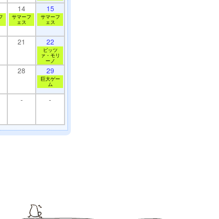
14
15
フ
サマーフ
サマーフ
ェス
ェス
21
22
ピッツ
ァ・モリ
ーノ
28
29
巨大ゲー
ム
-
-