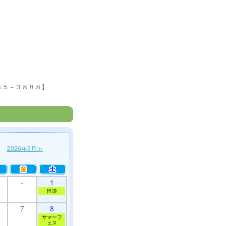
３５－３８８８】
月
2026年9月≫
-
1
怪談
7
8
サマーフ
ェス