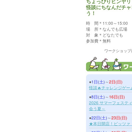
ちょっぴりヒンヤリ
怪談にちなんだチャ
う！
時 間＊11:00～15:00
場 所＊なんでも広場
対 象＊どなたでも
参加費＊無料
ワークショップ
●
1日(土)
～
2日(日)
怪談🔥チャレンジゲー
●
8日(土)
～
16日(日)
2026 サマーフェス
会う夏～
●
22日(土)
～
23日(日)
★本日開店！ピッツァ