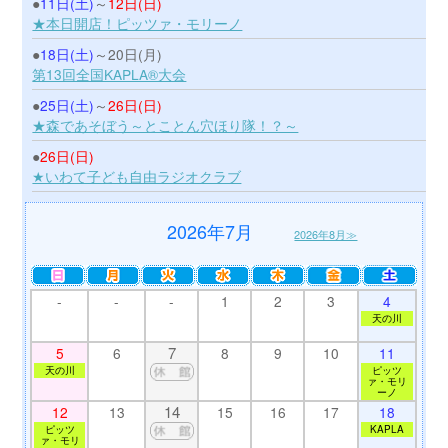
●
11日(土)
～
12日(日)
★本日開店！ピッツァ・モリーノ
●
18日(土)
～20日(月)
第13回全国KAPLA®大会
●
25日(土)
～
26日(日)
★森であそぼう～とことん穴ほり隊！？～
●
26日(日)
★いわて子ども自由ラジオクラブ
2026年7月
2026年8月≫
-
-
-
1
2
3
4
天の川
7
5
6
8
9
10
11
天の川
ピッツ
ァ・モリ
ーノ
14
12
13
15
16
17
18
ピッツ
KAPLA
ァ・モリ