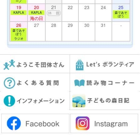
ーノ
21
19
20
22
23
24
25
KAPLA
KAPLA
森であそ
ぼう
海の日
26
27
28
29
30
31
-
森であそ
ぼう
ラジオ