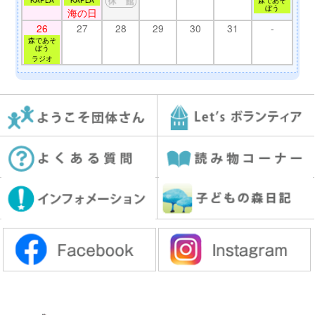
ぼう
海の日
26
27
28
29
30
31
-
森であそ
ぼう
ラジオ