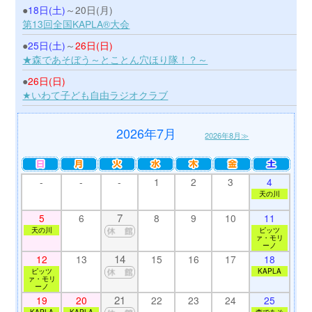
●
18日(土)
～20日(月)
第13回全国KAPLA®大会
●
25日(土)
～
26日(日)
★森であそぼう～とことん穴ほり隊！？～
●
26日(日)
★いわて子ども自由ラジオクラブ
2026年7月
2026年8月≫
-
-
-
1
2
3
4
天の川
7
5
6
8
9
10
11
天の川
ピッツ
ァ・モリ
ーノ
14
12
13
15
16
17
18
ピッツ
KAPLA
ァ・モリ
ーノ
21
19
20
22
23
24
25
KAPLA
KAPLA
森であそ