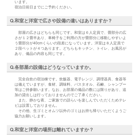
います。
宿泊日前日までにご予約ください。
Q.和室と洋室で広さや設備の違いはありますか？
部屋の広さはどちらも同じです。和室は６人定員で、畳部分の広
さが１２畳半あり、車椅子をご利用の方が畳部分に移動しやすいよ
う畳部分が40cmくらいの段差になっています。洋室は８人定員で
２段ベットが４つあります。どちらもキッチン、トイレ、お風呂が
あり、備品の内容も同じです。
Q.各部屋の設備はどうなっていますか。
完全自炊の宿泊棟です。炊飯器、電子レンジ、調理器具、食器等
は備えていますが、食材、調味料、バスタオル、石鹸、シャンプー
等はご持参願います。なお、お部屋の備品の数には限りがあり、追
加の貸出しは行っておりませんのでご了承ください。
また、静かな夜、ご家族での語らいを楽しんでいただくためテレ
ビは設置しておりません。
その他、生ゴミとオムツ以外のゴミはお持ち帰りいただくようご
協力お願いします。
Q.和室と洋室の場所は離れていますか？