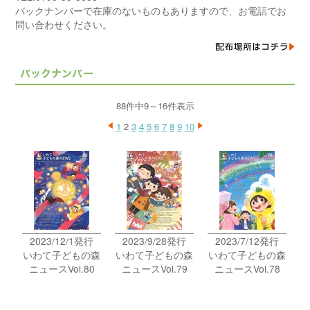
バックナンバーで在庫のないものもありますので、お電話でお
問い合わせください。
88件中9～16件表示
1
2
3
4
5
6
7
8
9
10
2023/12/1発行
2023/9/28発行
2023/7/12発行
いわて子どもの森
いわて子どもの森
いわて子どもの森
ニュースVol.80
ニュースVol.79
ニュースVol.78