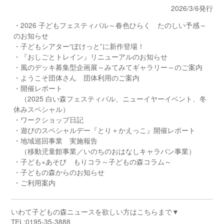
2026/3/6発行
・2026 子どもフェスティバル～春色ひらく たのしい予感～
のお知らせ
・子どもシアター“ぽけっと”に新作登場！
・『おしごとトレイン』リニューアルのお知らせ
・風のデッキ募集型企画展～みてみてギャラリー～のご案内
・ようこそ団体さん 団体利用のご案内
・開催レポート
（2025 白い森フェスティバル、ニューイヤーイベント、冬
休みスペシャル）
・ワークショップ日記
・遊びのスペシャルデー『とり＋かえっこ』開催レポート
・地域巡回事業 実施報告
（移動児童館事業／いのちのおはなしキャラバン事業）
・子ども×あそび もりコラ～子どもの森コラム～
・子どもの森からのお知らせ
・ご利用案内
いわて子どもの森ニュースを欲しい方はこちらまで▼
TEL:0195-35-3888